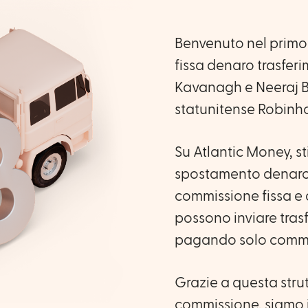
Benvenuto nel primo
fissa denaro trasfer
Kavanagh e Neeraj B
statunitense Robinh
Su Atlantic Money, s
spostamento denaro 
commissione fissa e a
possono inviare trasf
pagando solo commiss
Grazie a questa stru
commissione, siamo i