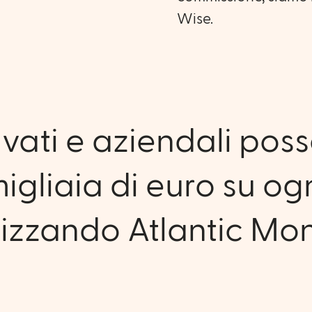
Wise.
privati e aziendali po
migliaia di euro su og
lizzando Atlantic Mo