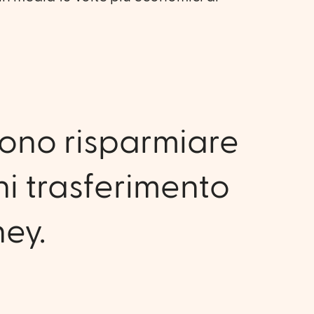
ssono risparmiare
ni trasferimento
ney.